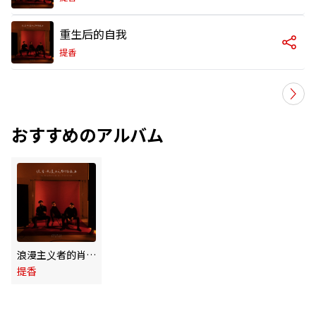
重生后的自我
提香
おすすめのアルバム
浪漫主义者的肖像画
提香