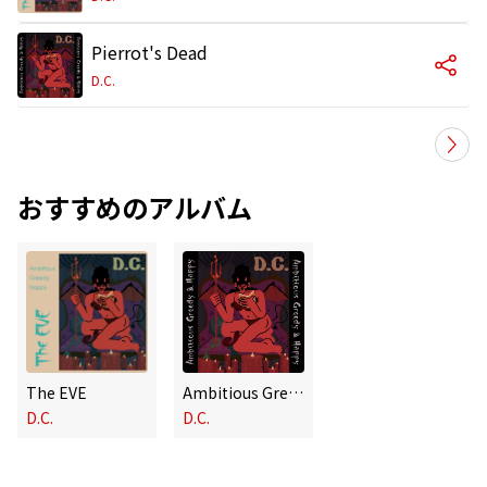
Pierrot's Dead
D.C.
おすすめのアルバム
The EVE
Ambitious Greedy & Happy
D.C.
D.C.