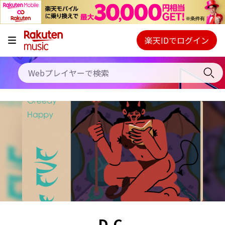
キャンペーン
料金プラン
楽天IDでログイン
Webプレイヤー
使い方
ご契約内容の確認・変更
ヘルプ
初回30日間無料お試し
D.C.