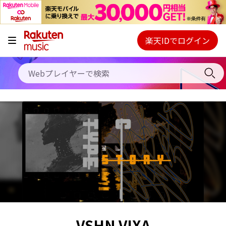
キャンペーン
料金プラン
楽天IDでログイン
Webプレイヤー
使い方
ご契約内容の確認・変更
ヘルプ
初回30日間無料お試し
VSHN VIXA