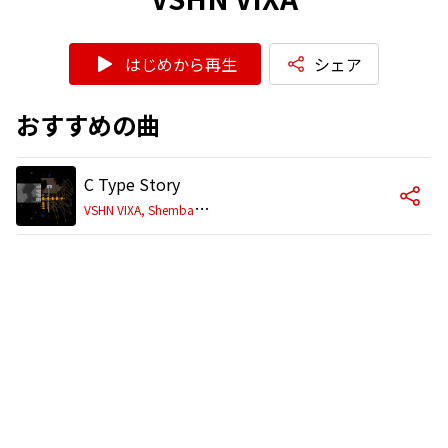
はじめから再生
シェア
おすすめの曲
C Type Story
V
SHN VIXA, Shemban & Craxky