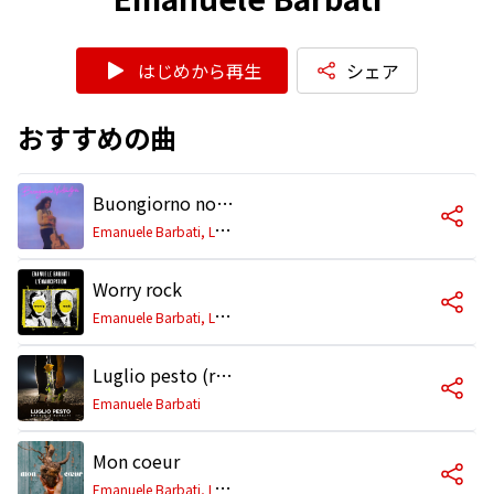
はじめから再生
シェア
おすすめの曲
Buongiorno nostalgia
E
manuele Barbati, L'Émancipation
Worry rock
E
manuele Barbati, L'Émancipation
Luglio pesto (remastered)
Emanuele Barbati
Mon coeur
E
manuele Barbati, L'Émancipation