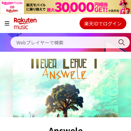
キャンペーン
料金プラン
楽天IDでログイン
Webプレイヤー
使い方
ご契約内容の確認・変更
ヘルプ
初回30日間無料お試し
Answele