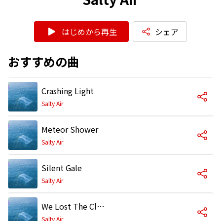
はじめから再生
シェア
おすすめの曲
Crashing Light
Salty Air
Meteor Shower
Salty Air
Silent Gale
Salty Air
We Lost The Cloud
Salty Air