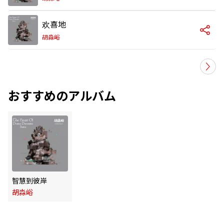
欢喜地
胡淼峪
おすすめのアルバム
智慧到彼岸
胡淼峪