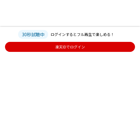
30秒試聴中
ログインするとフル再生で楽しめる！
楽天IDでログイン