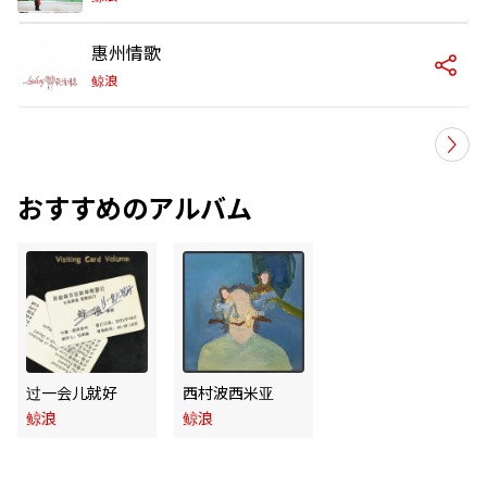
惠州情歌
鲸浪
おすすめのアルバム
过一会儿就好
西村波西米亚
鲸浪
鲸浪