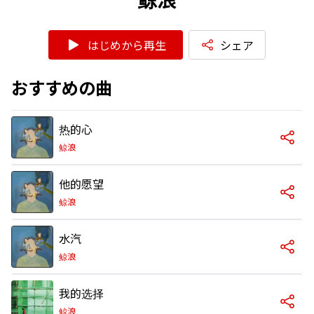
はじめから再生
シェア
おすすめの曲
热的心
鲸浪
他的愿望
鲸浪
水汽
鲸浪
我的选择
鲸浪