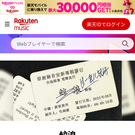
キャンペーン
料金プラン
楽天IDでログイン
Webプレイヤー
使い方
ご契約内容の確認・変更
ヘルプ
初回30日間無料お試し
鲸浪