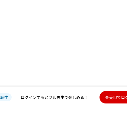
試聴中
ログインするとフル再生で楽しめる！
楽天IDでロ