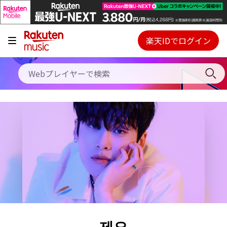
キャンペーン
料金プラン
楽天IDでログイン
Webプレイヤー
使い方
ご契約内容の確認・変更
ヘルプ
初回30日間無料お試し
제오