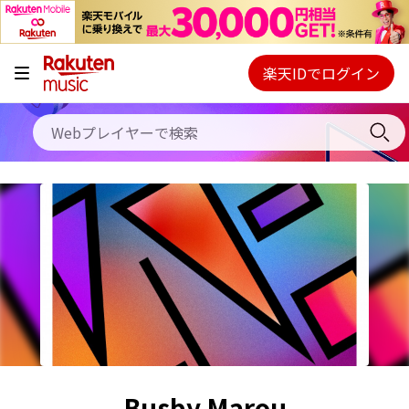
キャンペーン
料金プラン
楽天IDでログイン
Webプレイヤー
使い方
ご契約内容の確認・変更
ヘルプ
初回30日間無料お試し
Busby Marou