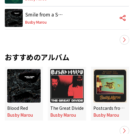
Smile from a Stranger
Busby Marou
おすすめのアルバム
Blood Red
The Great Divide
Postcards from the Shell House
Busby Marou
Busby Marou
Busby Marou