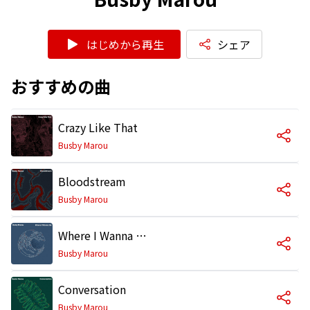
はじめから再生
シェア
おすすめの曲
Crazy Like That
Busby Marou
Bloodstream
Busby Marou
Where I Wanna Be
Busby Marou
Conversation
Busby Marou