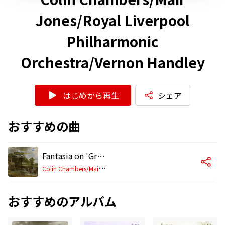
Jones/Royal Liverpool
Philharmonic
Orchestra/Vernon Handley
はじめから再生
シェア
おすすめの曲
Fantasia on 'Greensleeves'
C
olin Chambers/Mair Jones/Royal Liverpool Philharmonic Orchestra/Vernon Handley
おすすめのアルバム