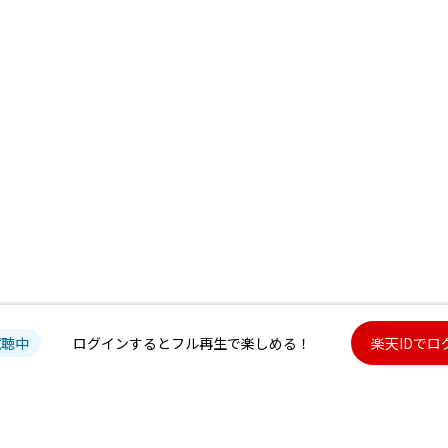
試聴中
ログインするとフル再生で楽しめる！
楽天IDでロ