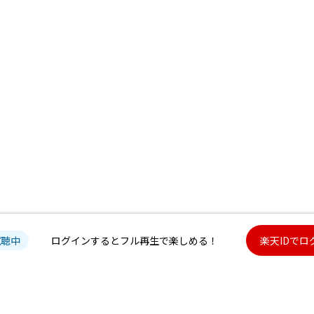
試聴中
ログインするとフル再生で楽しめる！
楽天IDでロ