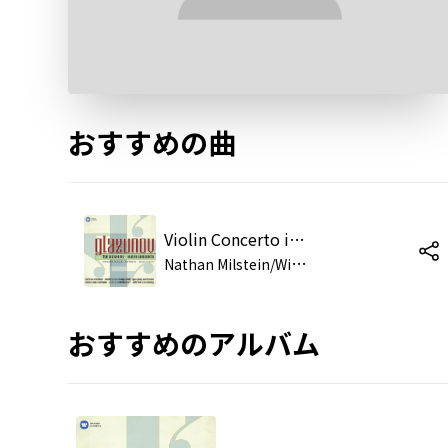
おすすめの曲
Violin Concerto in A minor, Op. 82 (1993 Remastered Version): Moderato - Tranquillo
N
athan Milstein/William Steinberg/Pittsburgh Symphony Orchestra
おすすめのアルバム