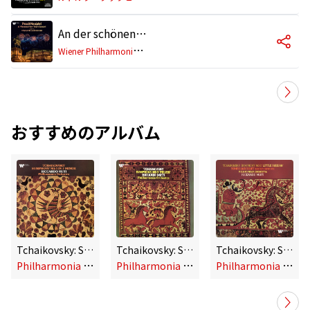
An der schönen blauen Donau, Op. 314 (Live)
W
iener Philharmoniker, Riccardo Muti
おすすめのアルバム
Tchaikovsky: Symphony No. 4 in F Minor, Op. 36
Tchaikovsky: Symphony No. 3 in D Major, Op. 29 "Polish"
Tchaikovsky: Symphony No. 2 in C Minor, Op. 17 "Little Russian" & Romeo and Juliet
P
hilharmonia Orchestra, Riccardo Muti
P
hilharmonia Orchestra, Riccardo Muti
P
hilharmonia Orchestra, Riccardo Muti