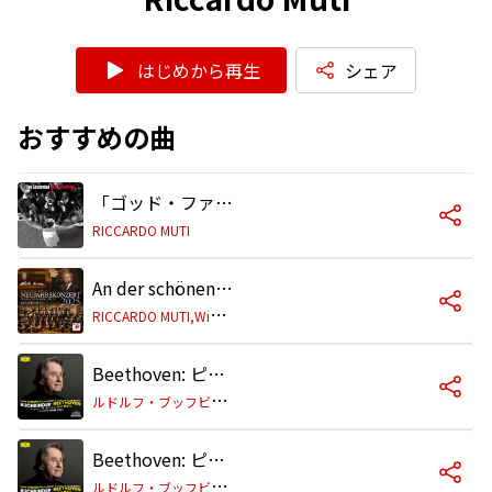
はじめから再生
シェア
おすすめの曲
「ゴッド・ファーザー Part II」〜エンド・タイトル
RICCARDO MUTI
An der schönen blauen Donau, Walzer, Op. 314
R
ICCARDO MUTI,Wiener Philharmoniker
Beethoven: ピアノ協奏曲第5番 変ホ長調 作品73《皇帝》: 第1楽章: Allegro
ル
ドルフ・ブッフビンダー/ウィーン・フィルハーモニー管弦楽団/リッカルド・ムーティ
Beethoven: ピアノ協奏曲第5番 変ホ長調 作品73《皇帝》: 第2楽章: Adagio un poco moto
ル
ドルフ・ブッフビンダー/ウィーン・フィルハーモニー管弦楽団/リッカルド・ムーティ