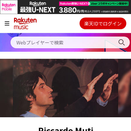
キャンペーン
料金プラン
楽天IDでログイン
Webプレイヤー
使い方
ご契約内容の確認・変更
ヘルプ
初回30日間無料お試し
Riccardo Muti