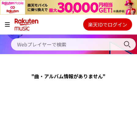
キャンペーン
料金プラン
楽天IDでログイン
Webプレイヤー
使い方
ご契約内容の確認・変更
ヘルプ
"曲・アルバム情報がありません"
初回30日間無料お試し