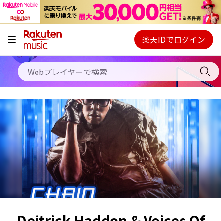
キャンペーン
料金プラン
楽天IDでログイン
Webプレイヤー
使い方
ご契約内容の確認・変更
ヘルプ
初回30日間無料お試し
Deitrick Haddon & Voices Of