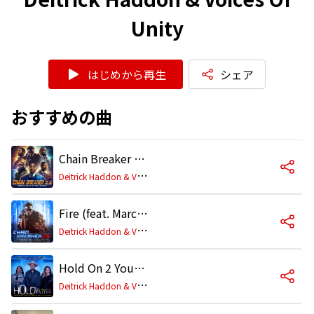
Unity
はじめから再生
シェア
おすすめの曲
Chain Breaker 2.5 (feat. Hezekiah Walker, John P. Kee, Fred Hammond, T Church & Zaytoven)
D
eitrick Haddon & Voices Of Unity
Fire (feat. Marcus Devine)
D
eitrick Haddon & Voices Of Unity
Hold On 2 Your Faith (feat. Damita & Tasha Page-Lockhart)
D
eitrick Haddon & Voices Of Unity