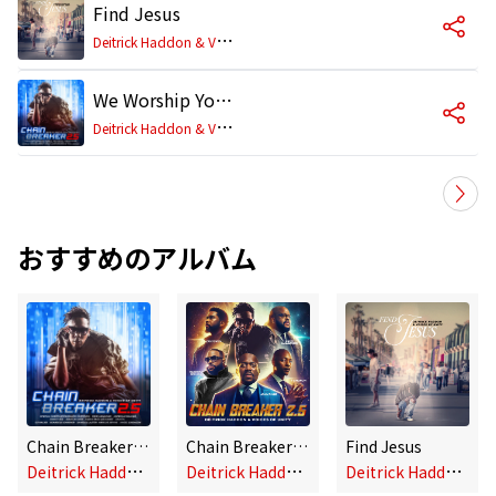
Find Jesus
D
eitrick Haddon & Voices Of Unity
We Worship You (feat. DeAngelo Gardner)
D
eitrick Haddon & Voices Of Unity
おすすめのアルバム
Chain Breaker 2.5
Chain Breaker 2.5 (feat. Hezekiah Walker, John P. Kee, Fred Hammond, T Church & Zaytoven)
Find Jesus
D
eitrick Haddon & Voices Of Unity
D
eitrick Haddon & Voices Of Unity
D
eitrick Haddon & Voices Of Unity