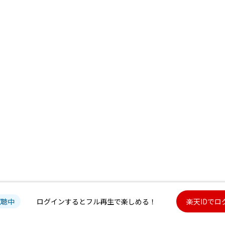
試聴中
ログインするとフル再生で楽しめる！
楽天IDでロ