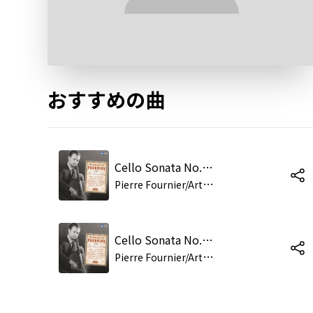
おすすめの曲
Cello Sonata No. 2 in G Minor, Op. 5 No. 2: I. (b) Allegro molto più tosto presto
P
ierre Fournier/Artur Schnabel
Cello Sonata No. 1 in F Major, Op. 5 No. 1: I. Adagio sostenuto - Allegro
P
ierre Fournier/Artur Schnabel