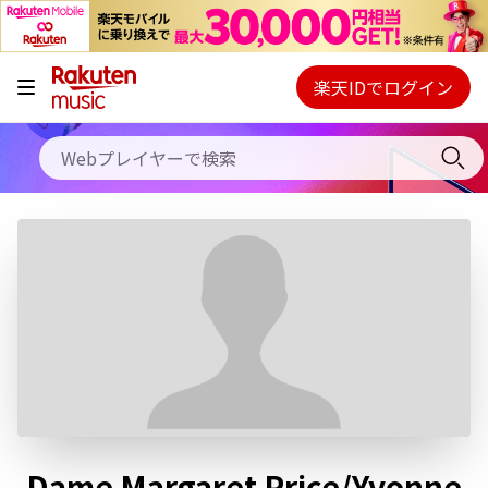
キャンペーン
料金プラン
楽天IDでログイン
Webプレイヤー
使い方
ご契約内容の確認・変更
ヘルプ
初回30日間無料お試し
Dame Margaret Price/Yvonne