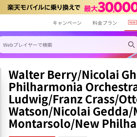
キャンペーン
料金プラン
Walter Berry/Nicolai G
Philharmonia Orchestra
Ludwig/Franz Crass/Ott
Watson/Nicolai Gedda/M
Montarsolo/New Philh