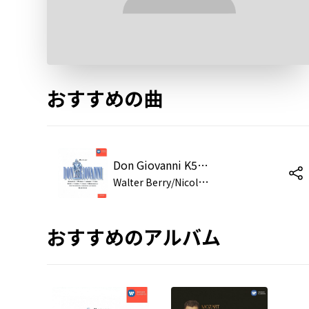
おすすめの曲
Don Giovanni K527, Atto Primo, Scena prima, Introduzione: Notte e giorno faticar (Leporello): Lasciala, indegno! (Commendatore/Don Giovanni/Leporello)
W
alter Berry/Nicolai Ghiaurov/New Philharmonia Orchestra/Christa Ludwig/Franz Crass/Otto Klemperer/Claire Watson/Nicolai Gedda/Mirella Freni/Paolo Montarsolo/New Philharmonia Chorus
おすすめのアルバム