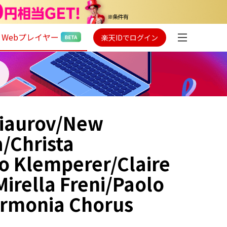
Webプレイヤー
楽天IDでログイン
hiaurov/New
/Christa
o Klemperer/Claire
irella Freni/Paolo
armonia Chorus