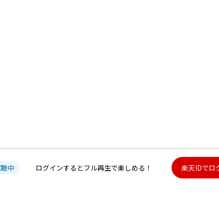
試聴中
ログインするとフル再生で楽しめる！
楽天IDでロ