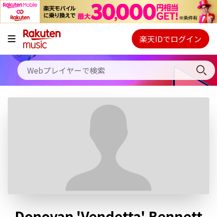
キャンペーン
料金プラン
楽天IDでログイン
Webプレイヤー
使い方
ご契約内容の確認・変更
ヘルプ
初回30日間無料お試し
Donovan 'Vendetta' Bennett