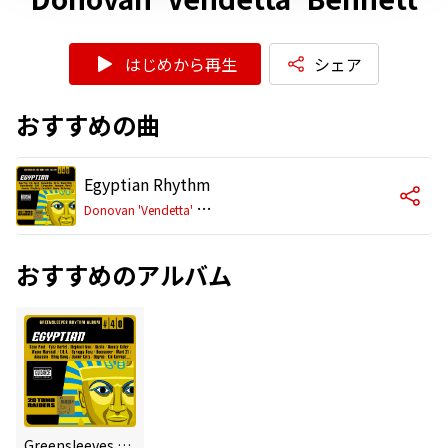
はじめから再生
シェア
おすすめの曲
Egyptian Rhythm
D
onovan 'Vendetta' Bennett
おすすめのアルバム
Greensleeves Rhythm Album #40: Egyptian