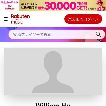
キャンペーン
料金プラン
楽天IDでログイン
Webプレイヤー
使い方
ご契約内容の確認・変更
ヘルプ
初回30日間無料お試し
William Hu