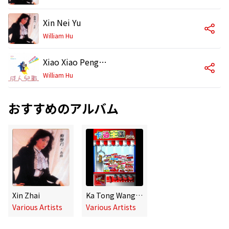
Xin Nei Yu
William Hu
Xiao Xiao Peng You Zai
William Hu
おすすめのアルバム
Xin Zhai
Ka Tong Wang Guo
Various Artists
Various Artists