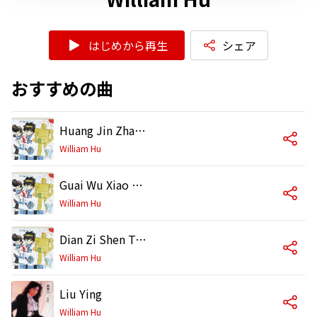
はじめから再生
シェア
おすすめの曲
Huang Jin Zhan Shi
William Hu
Guai Wu Xiao Huang Zi
William Hu
Dian Zi Shen Tong
William Hu
Liu Ying
William Hu