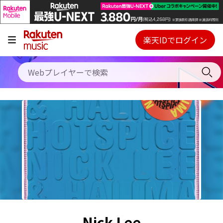
キャンペーン
料金プラン
楽天IDでログイン
Webプレイヤー
使い方
ご契約内容の確認・変更
ヘルプ
初回30日間無料お試し
Nick Lee