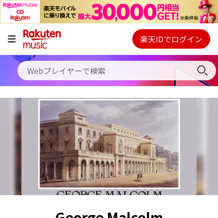
キャンペーン
料金プラン
楽天IDでログイン
Webプレイヤー
使い方
ご契約内容の確認・変更
ヘルプ
初回30日間無料お試し
George Malcolm