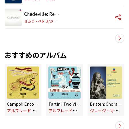
Chédeville: Recorder Sonata in G minor, RV 58 (Il pastor fido, Op. 13/6): 3. Largo
ミ
カラ・ペトリ/ジョージ・マルコム
おすすめのアルバム
Campoli Encores (Remastered 2024)
Tartini: Two Violin Sonatas; Bruch: Violin Concerto No.1 (Remastered 2024)
Britten: Choral Works
ア
ルフレード・カンポリ
ア
ルフレード・カンポリ
ジ
ョージ・マルコム