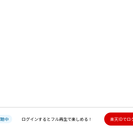
試聴中
ログインするとフル再生で楽しめる！
楽天IDでロ