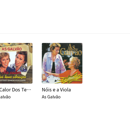
No Calor Dos Teus Abraços e Outros Grandes Sucessos
Nóis e a Viola
Galvão
As Galvão