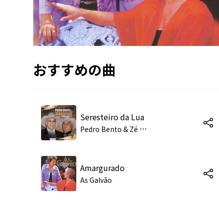
おすすめの曲
Seresteiro da Lua
P
edro Bento & Zé da Estrada
Amargurado
As Galvão