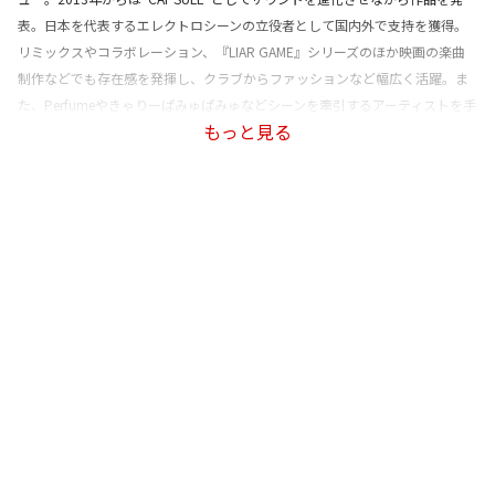
表。日本を代表するエレクトロシーンの立役者として国内外で支持を獲得。
リミックスやコラボレーション、『LIAR GAME』シリーズのほか映画の楽曲
制作などでも存在感を発揮し、クラブからファッションなど幅広く活躍。ま
た、Perfumeやきゃりーぱみゅぱみゅなどシーンを牽引するアーティストを手
もっと見る
掛ける。2018年に本人名義初のアルバム『Digital Native』をリリース。