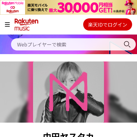
キャンペーン
料金プラン
楽天IDでログイン
Webプレイヤー
使い方
ご契約内容の確認・変更
ヘルプ
初回30日間無料お試し
中田ヤスタカ