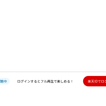
試聴中
ログインするとフル再生で楽しめる！
楽天IDでロ