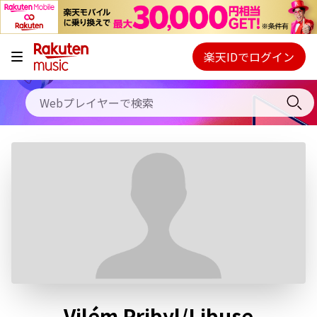
キャンペーン
料金プラン
楽天IDでログイン
Webプレイヤー
使い方
ご契約内容の確認・変更
ヘルプ
初回30日間無料お試し
Vilém Pribyl/Libuse