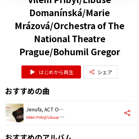
Domanínská/Marie
Mrázová/Orchestra of The
National Theatre
Prague/Bohumil Gregor
はじめから再生
シェア
おすすめの曲
Jenufa, ACT ONE: Vy starenko, uz tak na vselicos (Laca/Jenufa/Grandmother)
V
ilém Pribyl/Libuse Domanínská/Marie Mrázová/Orchestra of The National Theatre Prague/Bohumil Gregor
おすすめのアルバム