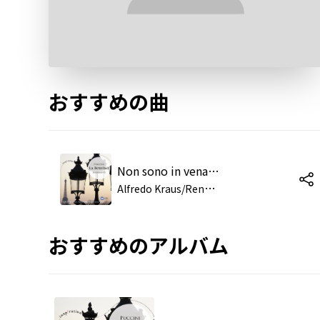
おすすめの曲
Non sono in vena. Chi è là! (Rodolfo/Mimi) (1998 Remastered Version)
A
lfredo Kraus/Renata Scotto/National Philharmonic Orchestra/James Levine
おすすめのアルバム