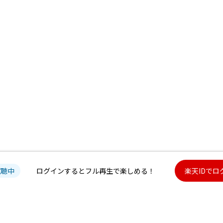
試聴中
ログインするとフル再生で楽しめる！
楽天IDでロ