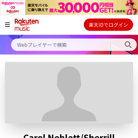
キャンペーン
料金プラン
楽天IDでログイン
Webプレイヤー
使い方
ご契約内容の確認・変更
ヘルプ
初回30日間無料お試し
Carol Neblett/Sherrill