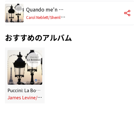
Quando me'n vo (Musetta/Marcello/Alcondoro/Mimì/Rodolfo/Schaunard/Colline) (1998 Remastered Version)
C
arol Neblett/Sherrill Milnes/Renato Capecchi/Renata Scotto/Alfredo Kraus/Matteo Manuguerra/Paul Plishka/National Philharmonic Orchestra/James Levine
おすすめのアルバム
Puccini: La Bohème - Highlights
J
ames Levine/Renata Scotto/Alfredo Kraus