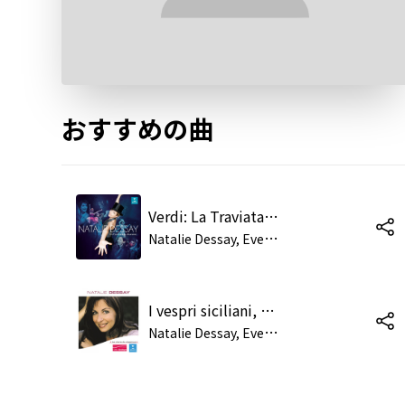
おすすめの曲
Verdi: La Traviata, Act 1: "È strano! È strano!...Ah, fors' è lui... Follie follie... Sempre libera" (Violetta)
N
atalie Dessay, Evelino Pidò, Concerto Köln
I vespri siciliani, Act 5 Scene 2: "Mercé, dilette amiche" (Elena)
N
atalie Dessay, Evelino Pidò, Concerto Köln