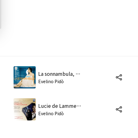
La sonnambula, Act 2: "Qui la selva è più folta ed ombrosa" (Coro)
Evelino Pidò
Lucie de Lammermoor, Act 1: "Couronnez la crête des montagnes" (Gilbert, Chœur)
Evelino Pidò