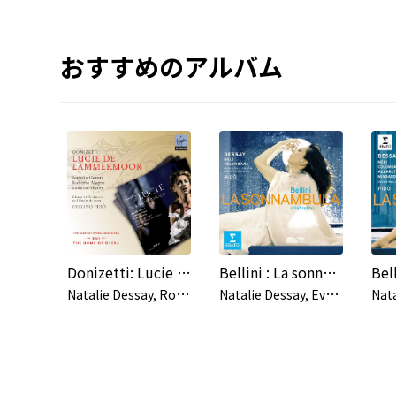
おすすめのアルバム
Donizetti: Lucie de Lammermoor
Bellini : La sonnambula (Highlights)
N
atalie Dessay, Roberto Alagna, Ludovic Tézier, Evelino Pidò & Orchestre de l'Opéra National de Lyon
N
atalie Dessay, Evelino Pidò & Orchestre de l'Opéra de Lyon