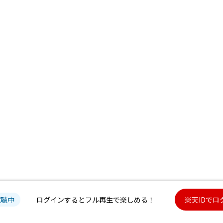
試聴中
ログインするとフル再生で楽しめる！
楽天IDでロ