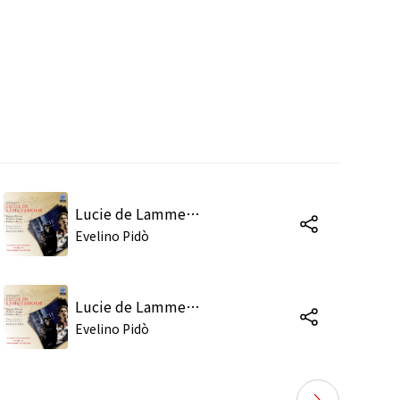
Lucie de Lammermoor, Act 1: "Quel air sombre" (Gilbert, Henri Ashton)
Evelino Pidò
Lucie de Lammermoor, Act 1: "D'un amour qui me brave il faut briser l'entrave" (Henri, Gilbert, Chœur)
Evelino Pidò