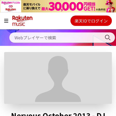
キャンペーン
料金プラン
楽天IDでログイン
Webプレイヤー
使い方
ご契約内容の確認・変更
ヘルプ
初回30日間無料お試し
Nervous October 2013 - DJ