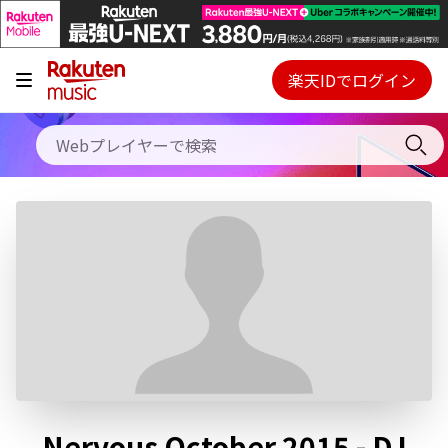
キャンペーン
料金プラン
楽天IDでログイン
Webプレイヤー
使い方
ご契約内容の確認・変更
ヘルプ
初回30日間無料お試し
Nervous October 2015 - DJ