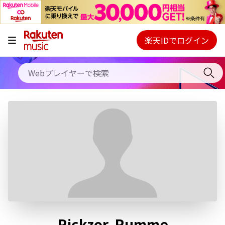
キャンペーン
料金プラン
楽天IDでログイン
Webプレイヤー
使い方
ご契約内容の確認・変更
ヘルプ
初回30日間無料お試し
Rickzor, Rumme