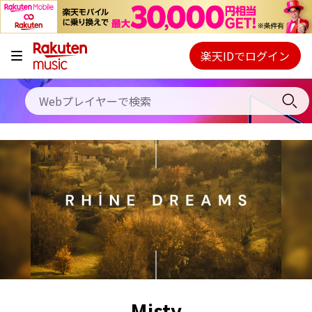
キャンペーン
料金プラン
楽天IDでログイン
Webプレイヤー
使い方
ご契約内容の確認・変更
ヘルプ
初回30日間無料お試し
Misty