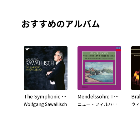
おすすめのアルバム
The Symphonic & Choral Legacy
Mendelssohn: The Complete Symphonies
ニ
ュー・フィルハーモニア管弦楽団
Wolfgang Sawallisch
ウィ