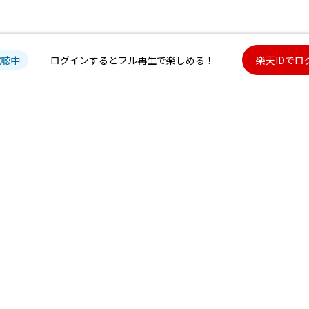
試聴中
ログインするとフル再生で楽しめる！
楽天IDでロ