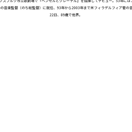
ウグスブルク市立歌劇場で『ヘンゼルとグレーテル』を指揮してデビュー。53年に
の音楽監督（のち総監督）に就任、93年から2003年まで米フィラデルフィア管の音
22日、89歳で他界。