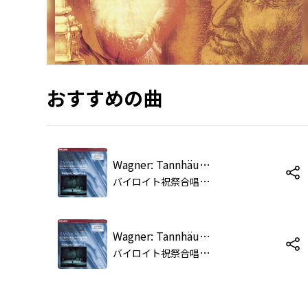
おすすめの曲
Wagner: Tannhäuser: Overture - Act I: "Naht euch dem Strande" (Venusberg Music)
バ
イロイト祝祭合唱団/バイロイト祝祭管弦楽団/ヴォルフガング・サヴァリッシュ
Wagner: Tannhäuser / Act 2: "Freudig begrüßen wir die edle Halle"
バ
イロイト祝祭合唱団/バイロイト祝祭管弦楽団/ヴォルフガング・サヴァリッシュ