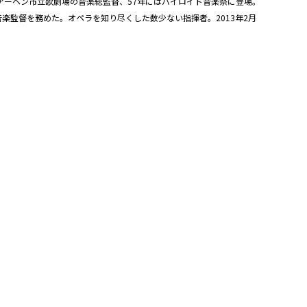
はアーヘン市立歌劇場の音楽総監督、57年にはバイロイト音楽祭に登場。
楽監督を務めた。オペラを知り尽くした数少ない指揮者。2013年2月