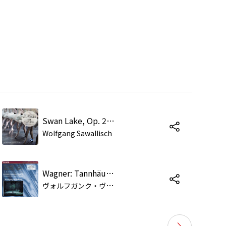
Swan Lake, Op. 20, Act 2: No. 13d, Dance of the Swans. Dance of the Little Swans
Wolfgang Sawallisch
Wagner: Tannhäuser / Act 1: "Geliebter, sag, wo weilt dein Sinn?"
ヴ
ォルフガンク・ヴィントガッセン/グレース・バンブリー/バイロイト祝祭管弦楽団/ヴォルフガング・サヴァリッシュ