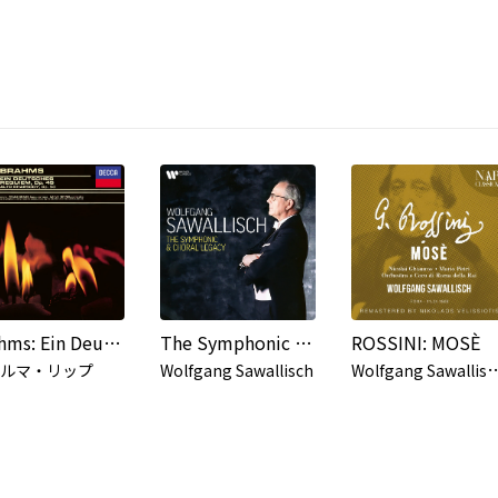
Brahms: Ein Deutsches Requiem, Op. 45; Alto Rhapsody; Schicksalslied; Academic Festival Overture; Tragic Overture; St Anthony Variations
The Symphonic & Choral Legacy
ROSSINI: MOSÈ
olfgang Sawallisch, Orchestra
ルマ・リップ
Wolfgang Sawallisch