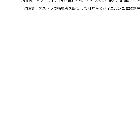
指揮者、ピアニスト。1923年ドイツ、ミュンヘン生まれ。47年にア
以降オーケストラの指揮者を歴任して71年からバイエルン国立歌劇場