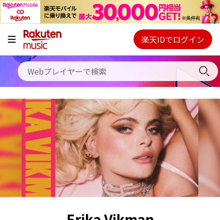
キャンペーン
料金プラン
楽天IDでログイン
Webプレイヤー
使い方
ご契約内容の確認・変更
ヘルプ
初回30日間無料お試し
Erika Vikman