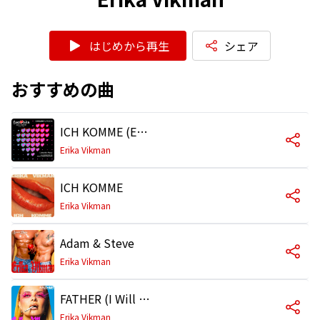
はじめから再生
シェア
おすすめの曲
ICH KOMME (Eurovision 2025 - Finland / Karaoke)
Erika Vikman
ICH KOMME
Erika Vikman
Adam & Steve
Erika Vikman
FATHER (I Will Never Confess)
Erika Vikman