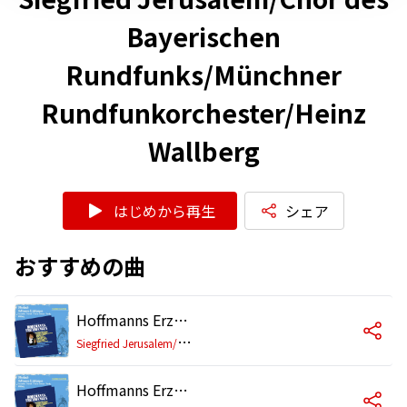
Bayerischen
Rundfunks/Münchner
Rundfunkorchester/Heinz
Wallberg
はじめから再生
シェア
おすすめの曲
Hoffmanns Erzählungen - Oper in drei Akten, einem Vor- und einem Nachspiel (Gesamtaufnahme in deutscher Sprache), 2. Akt: Nr. 14 Rezitativ & Lied: Genug! Nicht süße Tändelei
S
iegfried Jerusalem/Chor des Bayerischen Rundfunks/Münchner Rundfunkorchester/Heinz Wallberg
Hoffmanns Erzählungen - Oper in drei Akten, einem Vor- und einem Nachspiel (Gesamtaufnahme in deutscher Sprache), 2. Akt: Die Liebe für's Leben ist nur ein Wahn!