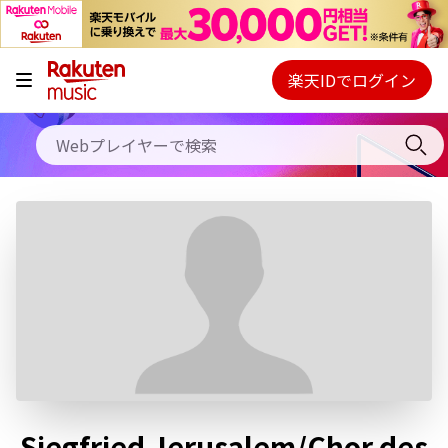
キャンペーン
料金プラン
楽天IDでログイン
Webプレイヤー
使い方
ご契約内容の確認・変更
ヘルプ
初回30日間無料お試し
Siegfried Jerusalem/Chor des