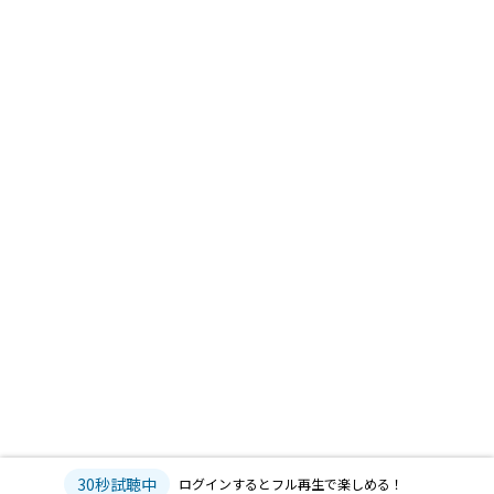
30秒試聴中
ログインするとフル再生で楽しめる！