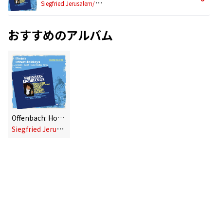
S
iegfried Jerusalem/Chor des Bayerischen Rundfunks/Münchner Rundfunkorchester/Heinz Wallberg
おすすめのアルバム
Offenbach: Hoffmanns Erzählungen [Sung in German] (Sung in German)
S
iegfried Jerusalem