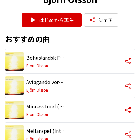
はじめから再生
シェア
おすすめの曲
Bohusländsk Fanfar (A Bohuslän Fanfare)
Björn Olsson
Avtagande verklighet (Fading Reality)
Björn Olsson
Minnesstund (A Moment of Reflection)
Björn Olsson
Mellanspel (Interlude)
Björn Olsson