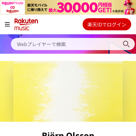
キャンペーン
料金プラン
楽天IDでログイン
Webプレイヤー
使い方
ご契約内容の確認・変更
ヘルプ
初回30日間無料お試し
Björn Olsson