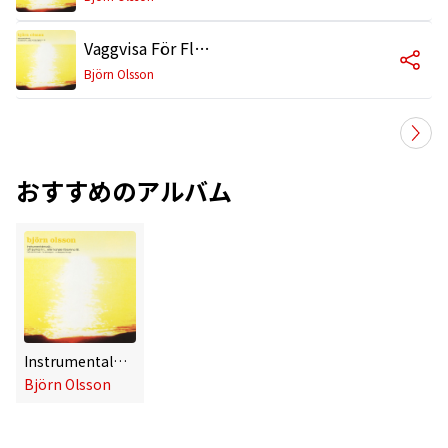
Vaggvisa För Flyktbenägna (Lullaby for Escapists)
Björn Olsson
おすすめのアルバム
Instrumentalmusik... Att sjunka in i... Eller kanske förvinna till (Instrumental Music... To Submer
Björn Olsson