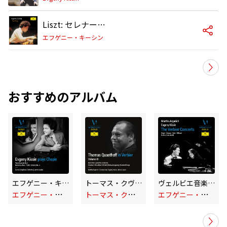
Liszt: セレナーデ D. 899 - リスト編曲 S. 558 第9曲 「聞け、聞け、ひばり」
エフゲニー・キーシン
おすすめのアルバム
エフゲニー・キーシン・プレイズ・ショパン
トーマス・クヴァストホフinヴェルビエ音楽祭 (第2巻/ライヴ)
ヴェルビエ音楽祭コンサート:アルゲリッチ&キーシン
エ
フゲニー・キーシン
ト
ーマス・クヴァストホフ
エ
フゲニー・キーシン