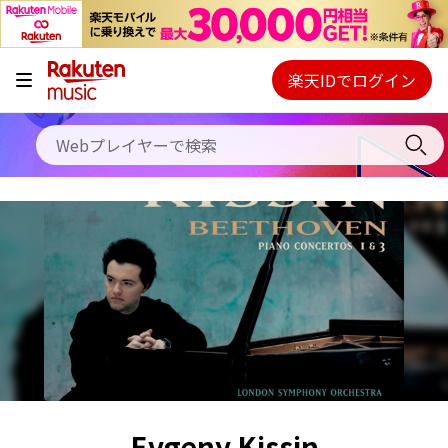
キャンペーン
料金プラン
楽天IDでログイン
Webプレイヤー
使い方
ご契約内容の確認・変更
ヘルプ
初回30日間無料お試し
Evgeny Kissin