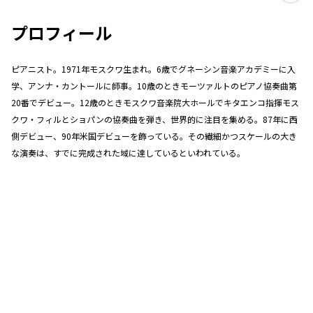
プロフィール
ピアニスト。1971年モスクワ生まれ。6歳でグネーシン音楽アカデミーに入
学、アンナ・カントールに師事。10歳のときモーツァルトのピアノ協奏曲第
20番でデビュー。12歳のときモスクワ音楽院大ホールでキタエンコ指揮モス
クワ・フィルとショパンの協奏曲を弾き、世界的に注目を集める。87年に西
側デビュー、90年米国デビューを飾っている。その繊細かつスケールの大き
な演奏は、すでに完成された域に達しているといわれている。