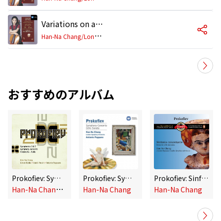
Variations on a Rococo Theme for Cello and Orchestra, Op. 33: Variation I. Tempo del tema
H
an-Na Chang/London Symphony Orchestra/Mstislav Rostropovich
おすすめのアルバム
Prokofiev: Symphonies Nos. 5 & 7, Sinfonia Concertante, Cinderella Suite
Prokofiev: Symphony-Concerto - Cello Sonata
Prokofiev: Sinfonia concertante
H
an-Na Chang, Sir Simon Rattle, Antonio Pappano & André Previn
Han-Na Chang
Han-Na Chang