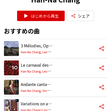
はじめから再生
シェア
おすすめの曲
3 Mélodies, Op. 7: No. 1, Après un rêve (Orch. Hazell & Büsser)
H
an-Na Chang, Leonard Slatkin, Philharmonia Orchestra
Le carnaval des animaux: XIII. Le cygne (Arr. Hazell for Cello and Orchestra)
H
an-Na Chang, Leonard Slatkin, Philharmonia Orchestra, Aline Brewer
Andante cantabile (After String Quartet No. 1, Op. 11)
H
an-Na Chang, Orchestra dell'Accademia Nazionale di Santa Cecilia, Antonio Pappano
Variations on a Rococo Theme for Cello and Orchestra, Op. 33: Introduction. Moderato quasi andante - Theme. Moderato semplice
H
an-Na Chang/London Symphony Orchestra/Mstislav Rostropovich