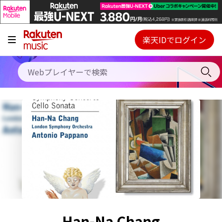
キャンペーン
料金プラン
楽天IDでログイン
Webプレイヤー
使い方
ご契約内容の確認・変更
ヘルプ
初回30日間無料お試し
Han-Na Chang