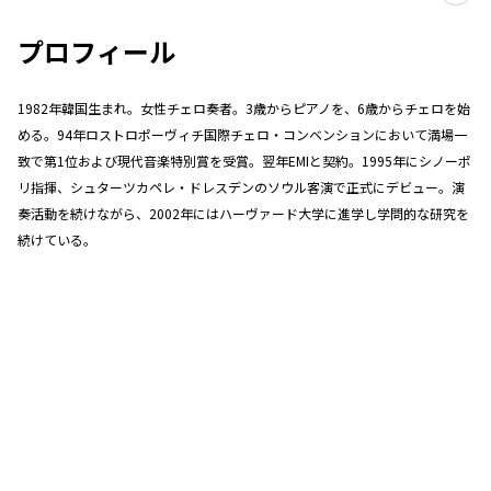
プロフィール
1982年韓国生まれ。女性チェロ奏者。3歳からピアノを、6歳からチェロを始
める。94年ロストロポーヴィチ国際チェロ・コンベンションにおいて満場一
致で第1位および現代音楽特別賞を受賞。翌年EMIと契約。1995年にシノーポ
リ指揮、シュターツカペレ・ドレスデンのソウル客演で正式にデビュー。演
奏活動を続けながら、2002年にはハーヴァード大学に進学し学問的な研究を
続けている。