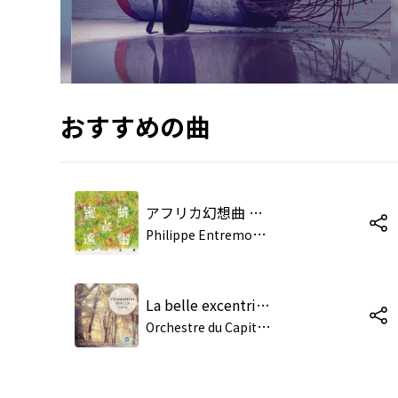
おすすめの曲
アフリカ幻想曲 作品89
P
hilippe Entremont,ミシェル・プラッソン,L'orchestre du Capitole de Toulouse,Toulouse Capitol Orchestra
La belle excentrique: No. 1, Grande ritournelle
O
rchestre du Capitole de Toulouse, Michel Plasson