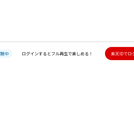
試聴中
ログインするとフル再生で楽しめる！
楽天IDでロ