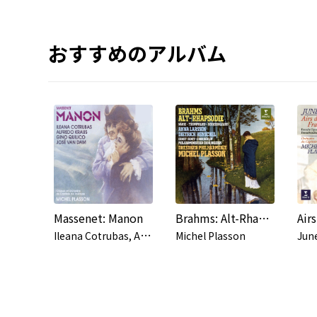
おすすめのアルバム
Massenet: Manon
Brahms: Alt-Rhapsodie, Nänie, Triumphlied & Schiksalslied
I
leana Cotrubas, Alfredo Kraus, José van Dam, Michel Plasson, Orchestre du Capitole de Toulouse
Michel Plasson