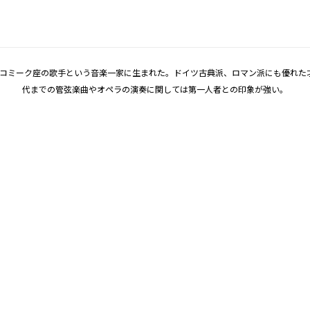
・コミーク座の歌手という音楽一家に生まれた。ドイツ古典派、ロマン派にも優れ
代までの管弦楽曲やオペラの演奏に関しては第一人者との印象が強い。