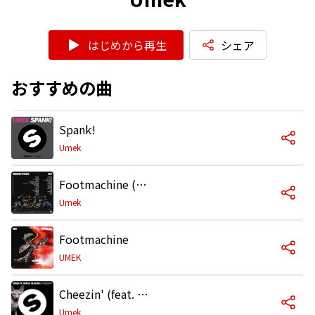
はじめから再生
シェア
おすすめの曲
Spank!
Umek
Footmachine (Extended Mix)
Umek
Footmachine
UMEK
Cheezin' (feat. Waka Flocka Flame)
Umek