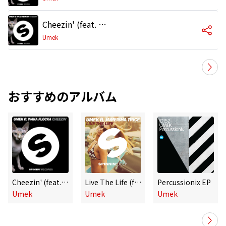
Cheezin' (feat. Waka Flocka Flame) [Radio Edit]
Umek
おすすめのアルバム
Cheezin' (feat. Waka Flocka Flame)
Live The Life (feat. Jameisha Trice)
Percussionix EP
Umek
Umek
Umek