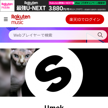
キャンペーン
料金プラン
楽天IDでログイン
Webプレイヤー
使い方
ご契約内容の確認・変更
ヘルプ
初回30日間無料お試し
Umek