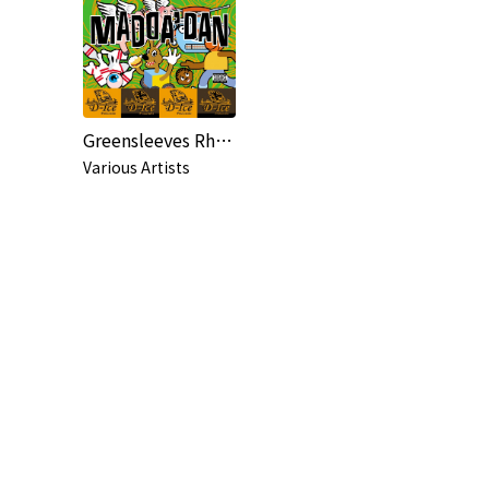
Greensleeves Rhythm Album #74: Madda Dan
Various Artists