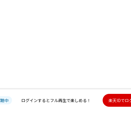
試聴中
ログインするとフル再生で楽しめる！
楽天IDでロ