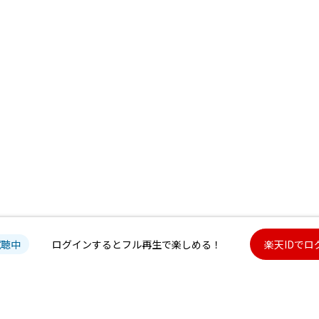
試聴中
ログインするとフル再生で楽しめる！
楽天IDでロ