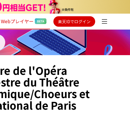
Webプレイヤー
楽天IDでログイン
re de l'Opéra
estre du Théâtre
omique/Choeurs et
tional de Paris