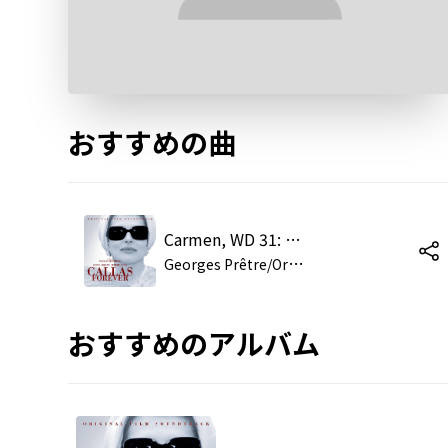
おすすめの曲
Carmen, WD 31: Prélude (Allegro giocoso)
G
eorges Prêtre/Orchestre de l'Opéra National de Paris/Orchestre du Théâtre National de I'Opéra-Comique/Choeurs et Orchestre de l'Opéra National de Paris
おすすめのアルバム