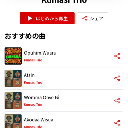
はじめから再生
シェア
おすすめの曲
Opuhim Wuara
Kumasi Trio
Atsin
Kumasi Trio
Womma Onye Bi
Kumasi Trio
Akodaa Wisua
Kumasi Trio