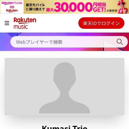
キャンペーン
料金プラン
楽天IDでログイン
Webプレイヤー
使い方
ご契約内容の確認・変更
ヘルプ
初回30日間無料お試し
Kumasi Trio