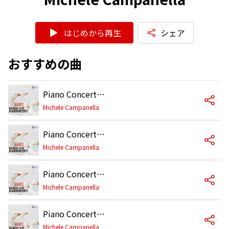
はじめから再生
シェア
おすすめの曲
Piano Concerto in G Major, M. 83: II. Adagio assai
Michele Campanella
Piano Concerto in G Major, M. 83: I. Allegramente
Michele Campanella
Piano Concerto in G Major, M. 83: III. Presto
Michele Campanella
Piano Concerto for the Left Hand in D Major, M. 82
Michele Campanella