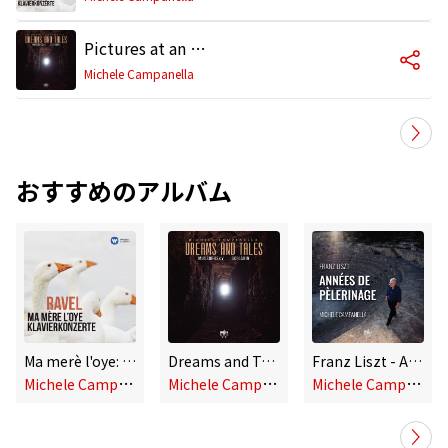
Pictures at an Exhibition: Promenade I
Michele Campanella
おすすめのアルバム
Ma merè l'oye: Klavierkonzerte
Dreams and Tales: Mussorgsky · Scriabin
Franz Liszt - Années de pèlerinage
M
ichele Campanella
M
ichele Campanella
M
ichele Campanella