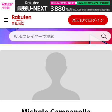
キャンペーン
料金プラン
楽天IDでログイン
Webプレイヤー
使い方
ご契約内容の確認・変更
ヘルプ
初回30日間無料お試し
Michele Campanella