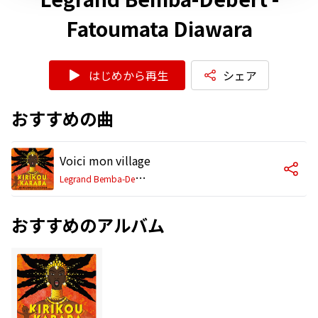
Fatoumata Diawara
はじめから再生
シェア
おすすめの曲
Voici mon village
L
egrand Bemba-Debert - Fatoumata Diawara
おすすめのアルバム