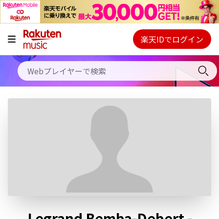
キャンペーン
料金プラン
楽天IDでログイン
Webプレイヤー
使い方
ご契約内容の確認・変更
ヘルプ
初回30日間無料お試し
Legrand Bemba-Debert -