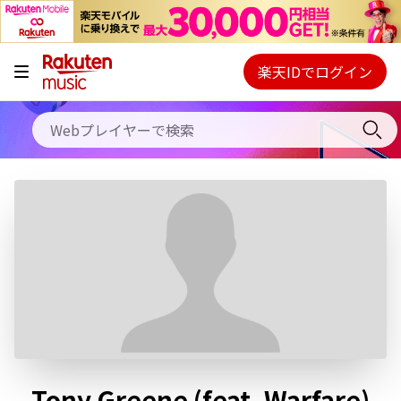
キャンペーン
料金プラン
楽天IDでログイン
Webプレイヤー
使い方
ご契約内容の確認・変更
ヘルプ
初回30日間無料お試し
Tony Greene (feat. Warfare)