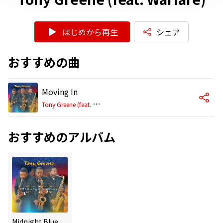
はじめから再生
シェア
おすすめの曲
Moving In
T
ony Greene (feat. Warfare)
おすすめのアルバム
Midnight Blue