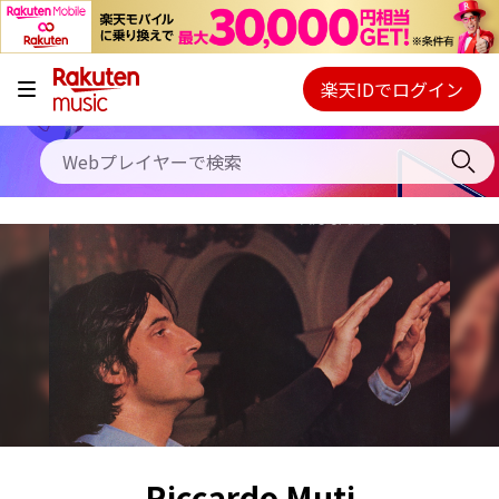
キャンペーン
料金プラン
楽天IDでログイン
Webプレイヤー
使い方
ご契約内容の確認・変更
ヘルプ
初回30日間無料お試し
Riccardo Muti