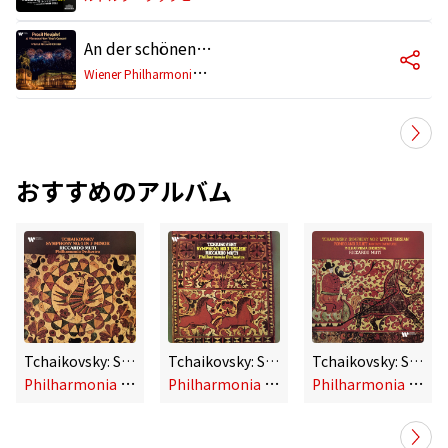
An der schönen blauen Donau, Op. 314 (Live)
W
iener Philharmoniker, Riccardo Muti
おすすめのアルバム
Tchaikovsky: Symphony No. 4 in F Minor, Op. 36
Tchaikovsky: Symphony No. 3 in D Major, Op. 29 "Polish"
Tchaikovsky: Symphony No. 2 in C Minor, Op. 17 "Little Russian" & Romeo and Juliet
P
hilharmonia Orchestra, Riccardo Muti
P
hilharmonia Orchestra, Riccardo Muti
P
hilharmonia Orchestra, Riccardo Muti