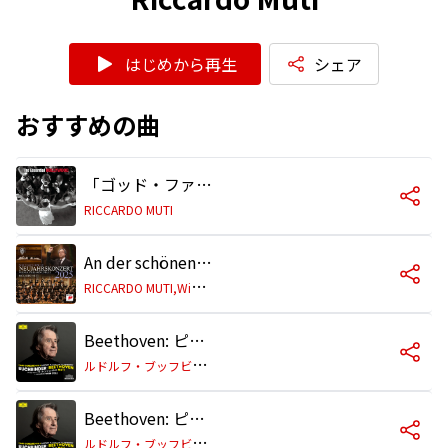
はじめから再生
シェア
おすすめの曲
「ゴッド・ファーザー Part II」〜エンド・タイトル
RICCARDO MUTI
An der schönen blauen Donau, Walzer, Op. 314
R
ICCARDO MUTI,Wiener Philharmoniker
Beethoven: ピアノ協奏曲第5番 変ホ長調 作品73《皇帝》: 第1楽章: Allegro
ル
ドルフ・ブッフビンダー/ウィーン・フィルハーモニー管弦楽団/リッカルド・ムーティ
Beethoven: ピアノ協奏曲第5番 変ホ長調 作品73《皇帝》: 第2楽章: Adagio un poco moto
ル
ドルフ・ブッフビンダー/ウィーン・フィルハーモニー管弦楽団/リッカルド・ムーティ